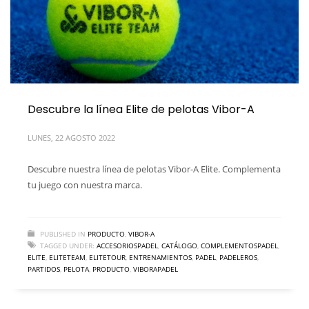
Descubre la línea Elite de pelotas Vibor-A
LUNES, 22 AGOSTO 2022
Descubre nuestra línea de pelotas Vibor-A Elite. Complementa
tu juego con nuestra marca.
PUBLISHED IN
PRODUCTO
,
VIBOR-A
TAGGED UNDER:
ACCESORIOSPADEL
,
CATÁLOGO
,
COMPLEMENTOSPADEL
,
ELITE
,
ELITETEAM
,
ELITETOUR
,
ENTRENAMIENTOS
,
PADEL
,
PADELEROS
,
PARTIDOS
,
PELOTA
,
PRODUCTO
,
VIBORAPADEL