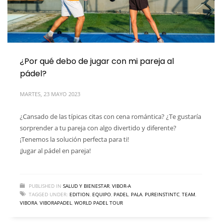
¿Por qué debo de jugar con mi pareja al
pádel?
MARTES, 23 MAYO 2023
¿Cansado de las típicas citas con cena romántica? ¿Te gustaría
sorprender a tu pareja con algo divertido y diferente?
¡Tenemos la solución perfecta para ti!
¡Jugar al pádel en pareja!
PUBLISHED IN
SALUD Y BIENESTAR
,
VIBOR-A
TAGGED UNDER:
EDITION
,
EQUIPO
,
PADEL
,
PALA
,
PUREINSTINTC
,
TEAM
,
VIBORA
,
VIBORAPADEL
,
WORLD PADEL TOUR