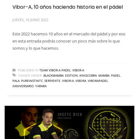
Vibor-A, 10 años haciendo historia en el pádel
JUEVES, 16 JUNIO 2022
Este 2022 hacemos 10 años en el mercado del pádel y por eso
en esta entrada podrás conocer un poco más sobre lo que
somos y lo que hacemos.
PUBLISHED IN
TEAM VIBOR-A PADEL
,
VIBOR-A
TAGGED UNDER:
BLACKMAMBA
,
EDITION
,
KINGCOBRA
,
MAMBA
,
PADEL
,
PALA
,
PUREINSTINTC
,
SERPIENTE
,
VIBOR-A
,
VIBORA
,
VIBORAPADEL
,
XANIVERSARIO
,
YARARA