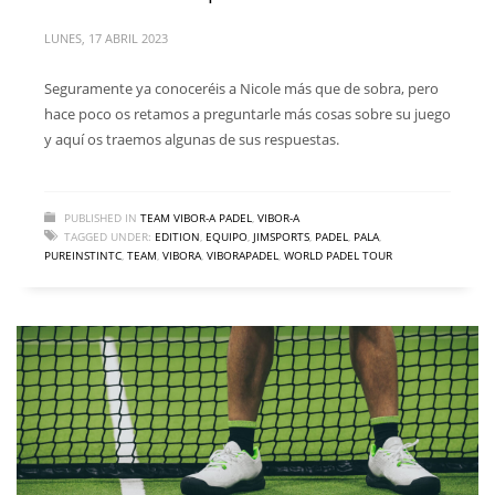
LUNES, 17 ABRIL 2023
Seguramente ya conoceréis a Nicole más que de sobra, pero
hace poco os retamos a preguntarle más cosas sobre su juego
y aquí os traemos algunas de sus respuestas.
PUBLISHED IN
TEAM VIBOR-A PADEL
,
VIBOR-A
TAGGED UNDER:
EDITION
,
EQUIPO
,
JIMSPORTS
,
PADEL
,
PALA
,
PUREINSTINTC
,
TEAM
,
VIBORA
,
VIBORAPADEL
,
WORLD PADEL TOUR