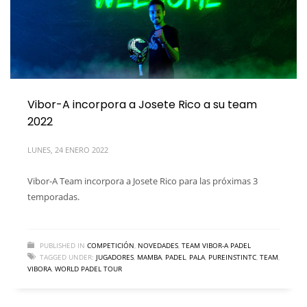
Vibor-A incorpora a Josete Rico a su team
2022
LUNES, 24 ENERO 2022
Vibor-A Team incorpora a Josete Rico para las próximas 3
temporadas.
PUBLISHED IN
COMPETICIÓN
,
NOVEDADES
,
TEAM VIBOR-A PADEL
TAGGED UNDER:
JUGADORES
,
MAMBA
,
PADEL
,
PALA
,
PUREINSTINTC
,
TEAM
,
VIBORA
,
WORLD PADEL TOUR