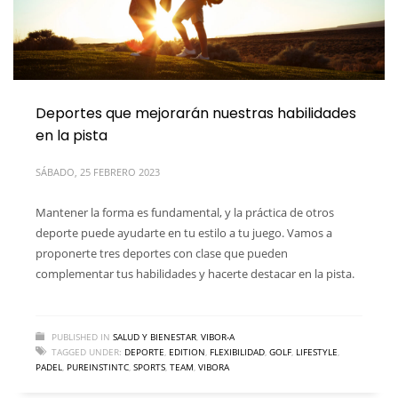
Deportes que mejorarán nuestras habilidades
en la pista
SÁBADO, 25 FEBRERO 2023
Mantener la forma es fundamental, y la práctica de otros
deporte puede ayudarte en tu estilo a tu juego. Vamos a
proponerte tres deportes con clase que pueden
complementar tus habilidades y hacerte destacar en la pista.
PUBLISHED IN
SALUD Y BIENESTAR
,
VIBOR-A
TAGGED UNDER:
DEPORTE
,
EDITION
,
FLEXIBILIDAD
,
GOLF
,
LIFESTYLE
,
PADEL
,
PUREINSTINTC
,
SPORTS
,
TEAM
,
VIBORA