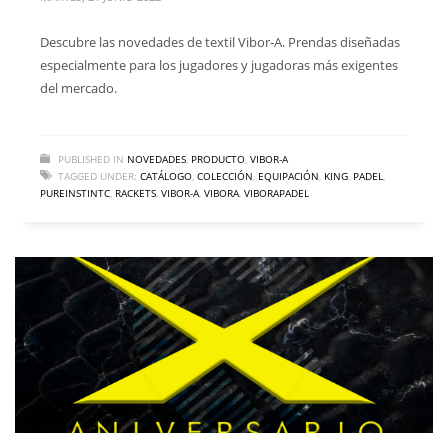
Descubre las novedades de textil Vibor-A. Prendas diseñadas
especialmente para los jugadores y jugadoras más exigentes
del mercado.
PUBLISHED IN
NOVEDADES
,
PRODUCTO
,
VIBOR-A
TAGGED UNDER:
CATÁLOGO
,
COLECCIÓN
,
EQUIPACIÓN
,
KING
,
PADEL
,
PUREINSTINTC
,
RACKETS
,
VIBOR-A
,
VIBORA
,
VIBORAPADEL