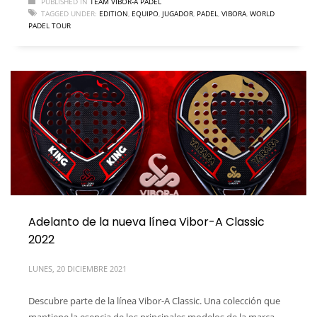
PUBLISHED IN
TEAM VIBOR-A PADEL
TAGGED UNDER:
EDITION
,
EQUIPO
,
JUGADOR
,
PADEL
,
VIBORA
,
WORLD
PADEL TOUR
Adelanto de la nueva línea Vibor-A Classic
2022
LUNES, 20 DICIEMBRE 2021
Descubre parte de la línea Vibor-A Classic. Una colección que
mantiene la esencia de los principales modelos de la marca.