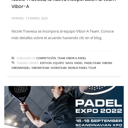
Vibor-A
VIERNES, 13 ENERO 2023
Nicole Traviesa se incorpora al equipo Vibor-A Team. Conoce
más detalles sobre el acuerdo haciendo clic en el blog.
PUBLISHED IN
COMPETICIÓN
,
TEAM VIBOR-A PADEL
TAGGED UNDER:
EDITION
,
EQUIPO
,
NAYA
,
PADEL
,
PADELTEAM
,
VIBORA
,
VIBORAPADEL
,
VIBORATEAM
,
VIORATEAM
,
WORLD PADEL TOUR