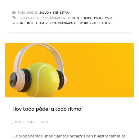
PUBLISHED IN
SALUD Y BIENESTAR
TAGGED UNDER:
CURIOSIDADES
,
EDITION
,
EQUIPO
,
PADEL
,
PALA
,
PUREINSTINTC
,
TEAM
,
VIBORA
,
VIBORAPADEL
,
WORLD PADEL TOUR
Hoy toca pádel a todo ritmo
JUEVES, 27 ABRIL 2023
Os proponemos unos cuantos temazos con nuestra temática