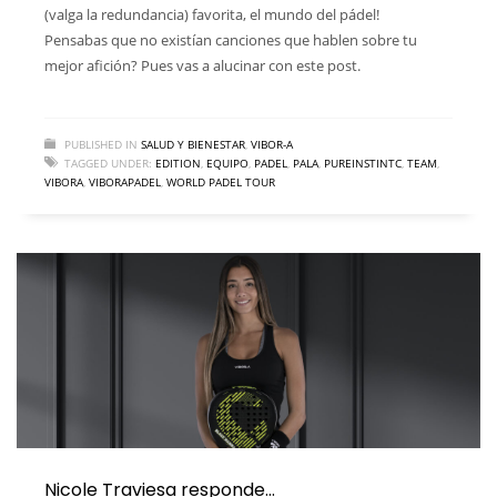
(valga la redundancia) favorita, el mundo del pádel!
Pensabas que no existían canciones que hablen sobre tu
mejor afición? Pues vas a alucinar con este post.
PUBLISHED IN
SALUD Y BIENESTAR
,
VIBOR-A
TAGGED UNDER:
EDITION
,
EQUIPO
,
PADEL
,
PALA
,
PUREINSTINTC
,
TEAM
,
VIBORA
,
VIBORAPADEL
,
WORLD PADEL TOUR
Nicole Traviesa responde…