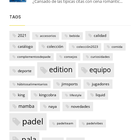
¿Cansado de las típicas citas con cena romántic...
TAGS
2021
calidad
accesorios
bebida
catálogo
colección
colección2023
comida
complementosdepade
consejos
curiosidades
edition
equipo
deporte
jimsports
jugadores
hábitosalimentarios
king
kingcobra
liquid
lifestyle
mamba
naya
novedades
padel
padelteam
padelvibes
pala