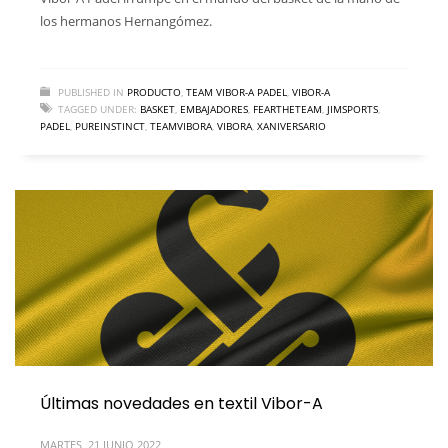
los hermanos Hernangómez.
PUBLISHED IN
PRODUCTO
,
TEAM VIBOR-A PADEL
,
VIBOR-A
TAGGED UNDER:
BASKET
,
EMBAJADORES
,
FEARTHETEAM
,
JIMSPORTS
,
PADEL
,
PUREINSTINCT
,
TEAMVIBORA
,
VIBORA
,
XANIVERSARIO
Últimas novedades en textil Vibor-A
MARTES, 21 JUNIO 2022