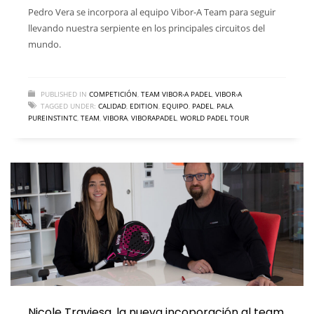
Pedro Vera se incorpora al equipo Vibor-A Team para seguir
llevando nuestra serpiente en los principales circuitos del
mundo.
PUBLISHED IN
COMPETICIÓN
,
TEAM VIBOR-A PADEL
,
VIBOR-A
TAGGED UNDER:
CALIDAD
,
EDITION
,
EQUIPO
,
PADEL
,
PALA
,
PUREINSTINTC
,
TEAM
,
VIBORA
,
VIBORAPADEL
,
WORLD PADEL TOUR
Nicole Traviesa, la nueva incoporación al team