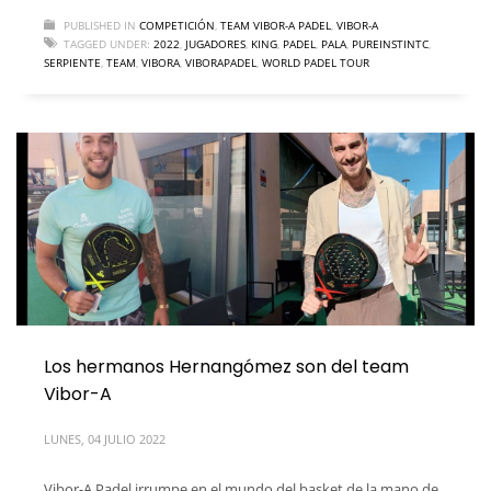
PUBLISHED IN
COMPETICIÓN
,
TEAM VIBOR-A PADEL
,
VIBOR-A
TAGGED UNDER:
2022
,
JUGADORES
,
KING
,
PADEL
,
PALA
,
PUREINSTINTC
,
SERPIENTE
,
TEAM
,
VIBORA
,
VIBORAPADEL
,
WORLD PADEL TOUR
Los hermanos Hernangómez son del team
Vibor-A
LUNES, 04 JULIO 2022
Vibor-A Padel irrumpe en el mundo del basket de la mano de