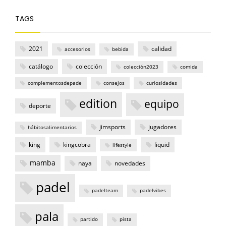
TAGS
2021
calidad
accesorios
bebida
catálogo
colección
colección2023
comida
complementosdepade
consejos
curiosidades
edition
equipo
deporte
jimsports
jugadores
hábitosalimentarios
king
kingcobra
liquid
lifestyle
mamba
naya
novedades
padel
padelteam
padelvibes
pala
partido
pista