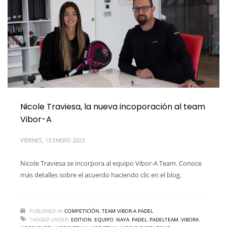
Nicole Traviesa, la nueva incoporación al team
Vibor-A
VIERNES, 13 ENERO 2023
Nicole Traviesa se incorpora al equipo Vibor-A Team. Conoce
más detalles sobre el acuerdo haciendo clic en el blog.
PUBLISHED IN
COMPETICIÓN
,
TEAM VIBOR-A PADEL
TAGGED UNDER:
EDITION
,
EQUIPO
,
NAYA
,
PADEL
,
PADELTEAM
,
VIBORA
,