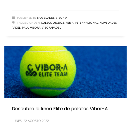
PUBLISHED IN
NOVEDADES
,
VIBOR-A
TAGGED UNDER:
COLECCIÓN2023
,
FERIA
,
INTERNACIONAL
,
NOVEDADES
,
PADEL
,
PALA
,
VIBORA
,
VIBORAPADEL
Descubre la línea Elite de pelotas Vibor-A
LUNES, 22 AGOSTO 2022