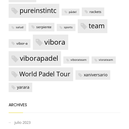
pureinstintc
rackets
pádel
team
serpiente
salud
sports
vibora
vibor-a
viborapadel
viborateam
viorateam
World Padel Tour
xaniversario
yarara
ARCHIVES
julio 2023