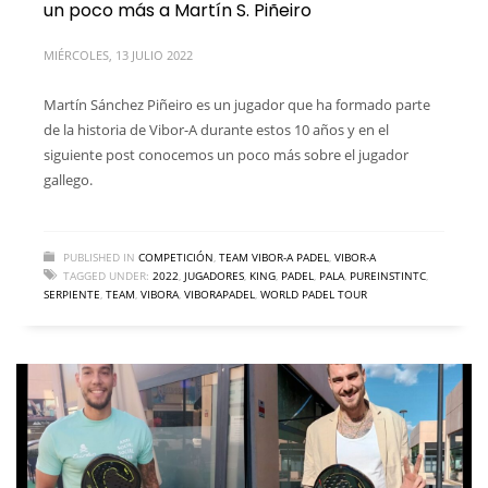
un poco más a Martín S. Piñeiro
MIÉRCOLES, 13 JULIO 2022
Martín Sánchez Piñeiro es un jugador que ha formado parte
de la historia de Vibor-A durante estos 10 años y en el
siguiente post conocemos un poco más sobre el jugador
gallego.
PUBLISHED IN
COMPETICIÓN
,
TEAM VIBOR-A PADEL
,
VIBOR-A
TAGGED UNDER:
2022
,
JUGADORES
,
KING
,
PADEL
,
PALA
,
PUREINSTINTC
,
SERPIENTE
,
TEAM
,
VIBORA
,
VIBORAPADEL
,
WORLD PADEL TOUR