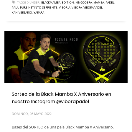
TAGGED UNDER:
BLACKMAMBA
,
EDITION
,
KINGCOBRA
,
MAMBA
,
PADEL
,
PALA
,
PUREINSTINTC
,
SERPIENTE
,
VIBOR-A
,
VIBORA
,
VIBORAPADEL
,
XANIVERSARIO
,
YARARA
Sorteo de la Black Mamba X Aniversario en
nuestro Instagram @viborapadel
DOMINGO, 08 MAYO 2022
Bases del SORTEO de una pala Black Mamba X Aniversario.