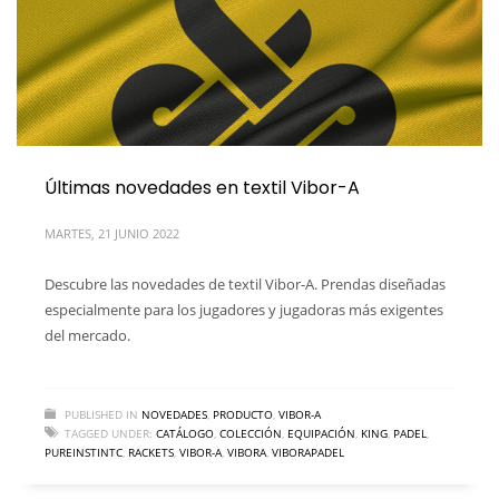
Últimas novedades en textil Vibor-A
MARTES, 21 JUNIO 2022
Descubre las novedades de textil Vibor-A. Prendas diseñadas
especialmente para los jugadores y jugadoras más exigentes
del mercado.
PUBLISHED IN
NOVEDADES
,
PRODUCTO
,
VIBOR-A
TAGGED UNDER:
CATÁLOGO
,
COLECCIÓN
,
EQUIPACIÓN
,
KING
,
PADEL
,
PUREINSTINTC
,
RACKETS
,
VIBOR-A
,
VIBORA
,
VIBORAPADEL