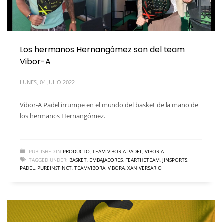
Los hermanos Hernangómez son del team
Vibor-A
LUNES, 04 JULIO 2022
Vibor-A Padel irrumpe en el mundo del basket de la mano de
los hermanos Hernangómez.
PUBLISHED IN
PRODUCTO
,
TEAM VIBOR-A PADEL
,
VIBOR-A
TAGGED UNDER:
BASKET
,
EMBAJADORES
,
FEARTHETEAM
,
JIMSPORTS
,
PADEL
,
PUREINSTINCT
,
TEAMVIBORA
,
VIBORA
,
XANIVERSARIO