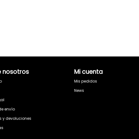
 nosotros
Mi cuenta
o
Mis pedidos
s
News
gal
de envío
 y devoluciones
as