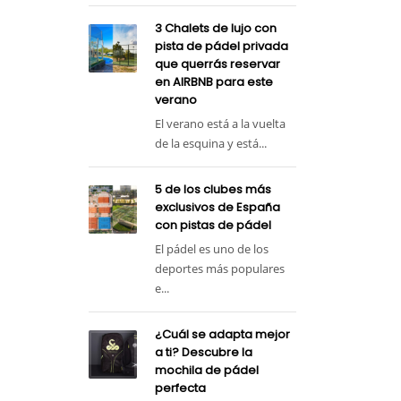
3 Chalets de lujo con
pista de pádel privada
que querrás reservar
en AIRBNB para este
verano
El verano está a la vuelta
de la esquina y está...
5 de los clubes más
exclusivos de España
con pistas de pádel
El pádel es uno de los
deportes más populares
e...
¿Cuál se adapta mejor
a ti? Descubre la
mochila de pádel
perfecta