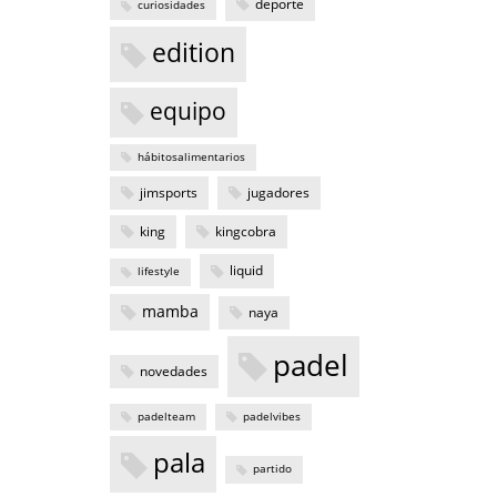
deporte
curiosidades
edition
equipo
hábitosalimentarios
jimsports
jugadores
king
kingcobra
liquid
lifestyle
mamba
naya
padel
novedades
padelteam
padelvibes
pala
partido