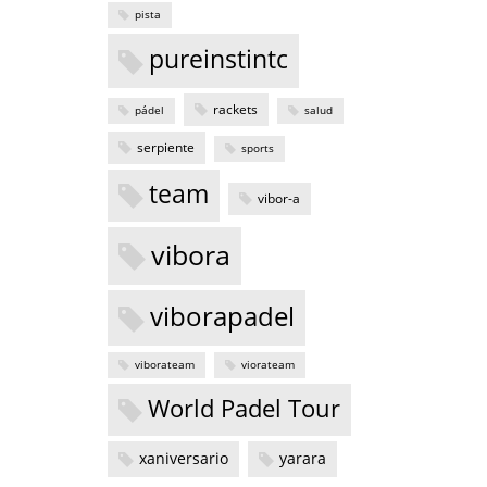
pista
pureinstintc
rackets
pádel
salud
serpiente
sports
team
vibor-a
vibora
viborapadel
viborateam
viorateam
World Padel Tour
xaniversario
yarara