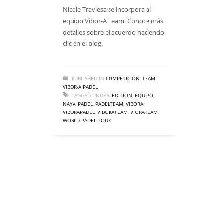
Nicole Traviesa se incorpora al
equipo Vibor-A Team. Conoce más
detalles sobre el acuerdo haciendo
clic en el blog.
PUBLISHED IN
COMPETICIÓN
,
TEAM
VIBOR-A PADEL
TAGGED UNDER:
EDITION
,
EQUIPO
,
NAYA
,
PADEL
,
PADELTEAM
,
VIBORA
,
VIBORAPADEL
,
VIBORATEAM
,
VIORATEAM
,
WORLD PADEL TOUR