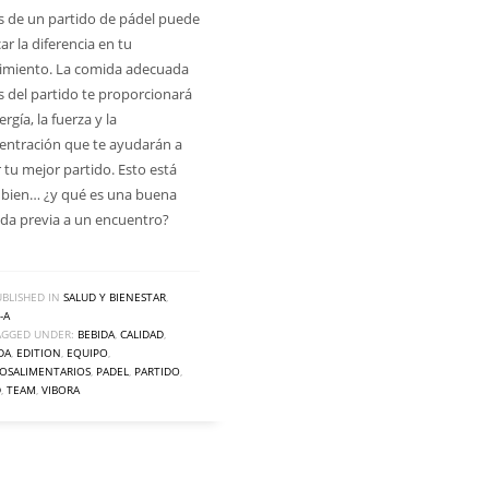
s de un partido de pádel puede
r la diferencia en tu
imiento. La comida adecuada
s del partido te proporcionará
ergía, la fuerza y ​​la
entración que te ayudarán a
 tu mejor partido. Esto está
bien… ¿y qué es una buena
da previa a un encuentro?
BLISHED IN
SALUD Y BIENESTAR
,
-A
AGGED UNDER:
BEBIDA
,
CALIDAD
,
DA
,
EDITION
,
EQUIPO
,
TOSALIMENTARIOS
,
PADEL
,
PARTIDO
,
D
,
TEAM
,
VIBORA