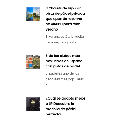
3 Chalets de lujo con
pista de pádel privada
que querrás reservar
en AIRBNB para este
verano
El verano está a la vuelta
de la esquina y está...
5 de los clubes más
exclusivos de España
con pistas de pádel
El pádel es uno de los
deportes más populares
e...
¿Cuál se adapta mejor
a ti? Descubre la
mochila de pádel
perfecta