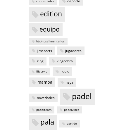
deporte
curiosidades
edition
equipo
hábitosalimentarios
jimsports
jugadores
king
kingcobra
liquid
lifestyle
mamba
naya
padel
novedades
padelteam
padelvibes
pala
partido