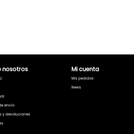
 nosotros
Mi cuenta
o
Mis pedidos
s
News
gal
de envío
 y devoluciones
as