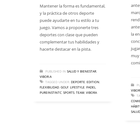
ante
Mantener la forma es fundamental,
marca
y la práctica de otros deporte
rend
puede ayudarte en tu estilo a tu
ante
juego. Vamos a proponerte tres
la en
deportes con clase que pueden
conc
complementar tus habilidades y
jugar
hacerte destacar en la pista.
muy 
comi
PUBLISHED IN
SALUD Y BIENESTAR
,
VIBOR-A
TAGGED UNDER:
DEPORTE
,
EDITION
,
PU
FLEXIBILIDAD
,
GOLF
,
LIFESTYLE
,
PADEL
,
VIBOR
PUREINSTINTC
,
SPORTS
,
TEAM
,
VIBORA
T
COMI
HÁBI
SALU