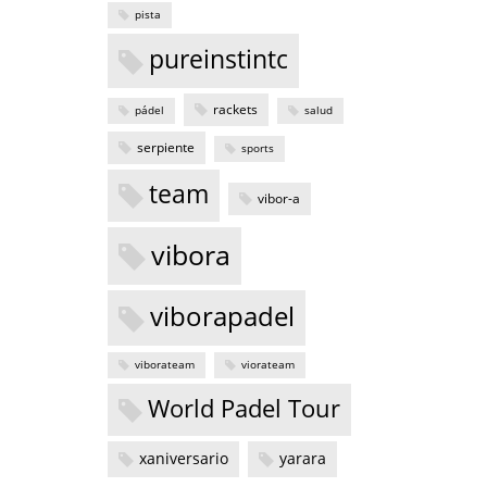
pista
pureinstintc
rackets
pádel
salud
serpiente
sports
team
vibor-a
vibora
viborapadel
viborateam
viorateam
World Padel Tour
xaniversario
yarara