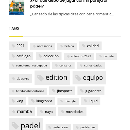
¿Por qué debo de jugar con mi pareja al
pádel?
¿Cansado de las típicas citas con cena romántic...
TAGS
2021
calidad
accesorios
bebida
catálogo
colección
colección2023
comida
complementosdepade
consejos
curiosidades
edition
equipo
deporte
jimsports
jugadores
hábitosalimentarios
king
kingcobra
liquid
lifestyle
mamba
naya
novedades
padel
padelteam
padelvibes