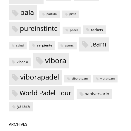
pala
partido
pista
pureinstintc
rackets
pádel
team
serpiente
salud
sports
vibora
vibor-a
viborapadel
viborateam
viorateam
World Padel Tour
xaniversario
yarara
ARCHIVES