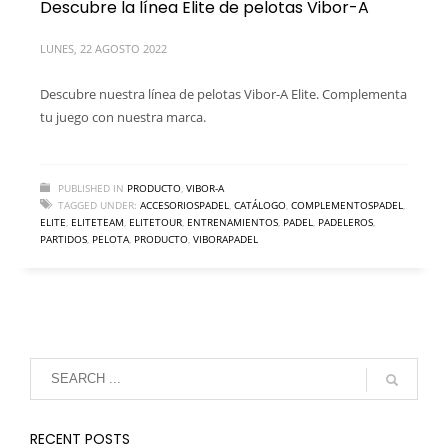
Descubre la línea Elite de pelotas Vibor-A
LUNES, 22 AGOSTO 2022
Descubre nuestra línea de pelotas Vibor-A Elite. Complementa
tu juego con nuestra marca.
PUBLISHED IN
PRODUCTO
,
VIBOR-A
TAGGED UNDER:
ACCESORIOSPADEL
,
CATÁLOGO
,
COMPLEMENTOSPADEL
,
ELITE
,
ELITETEAM
,
ELITETOUR
,
ENTRENAMIENTOS
,
PADEL
,
PADELEROS
,
PARTIDOS
,
PELOTA
,
PRODUCTO
,
VIBORAPADEL
RECENT POSTS