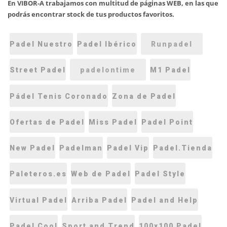
En VIBOR-A trabajamos con multitud de páginas WEB, en las que
podrás encontrar stock de tus productos favoritos.
Padel Nuestro
Padel Ibérico
Runpadel
Street Padel
padelontime
M1 Padel
Pádel Tenis Coronado
Zona de Padel
Ofertas de Padel
Miss Padel
Padel Point
New Padel
Padelman
Padel Vip
Padel.Tienda
Paleteros.es
Web de Padel
Padel Style
Virtual Padel
Arriba Padel
Padel and Help
Padel Cool
Sport and Trend
100x100 Padel