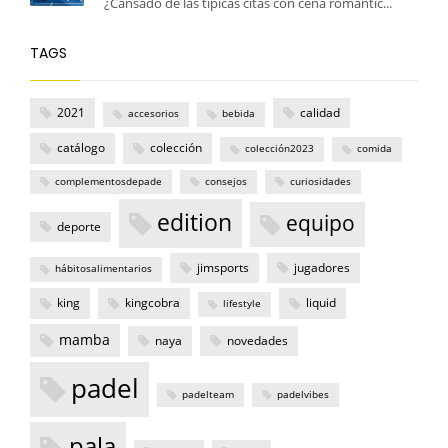
¿Cansado de las típicas citas con cena romántic...
TAGS
2021
calidad
accesorios
bebida
catálogo
colección
colección2023
comida
complementosdepade
consejos
curiosidades
edition
equipo
deporte
jimsports
jugadores
hábitosalimentarios
king
kingcobra
liquid
lifestyle
mamba
naya
novedades
padel
padelteam
padelvibes
pala