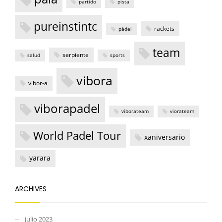
partido
pista
pureinstintc
rackets
pádel
team
serpiente
salud
sports
vibora
vibor-a
viborapadel
viborateam
viorateam
World Padel Tour
xaniversario
yarara
ARCHIVES
julio 2023