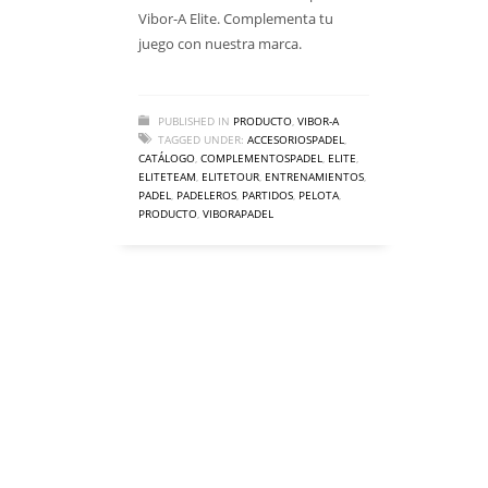
Vibor-A Elite. Complementa tu
juego con nuestra marca.
PUBLISHED IN
PRODUCTO
,
VIBOR-A
TAGGED UNDER:
ACCESORIOSPADEL
,
CATÁLOGO
,
COMPLEMENTOSPADEL
,
ELITE
,
ELITETEAM
,
ELITETOUR
,
ENTRENAMIENTOS
,
PADEL
,
PADELEROS
,
PARTIDOS
,
PELOTA
,
PRODUCTO
,
VIBORAPADEL