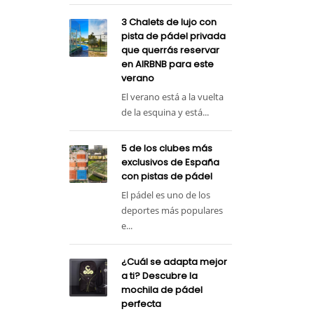
3 Chalets de lujo con
pista de pádel privada
que querrás reservar
en AIRBNB para este
verano
El verano está a la vuelta
de la esquina y está...
5 de los clubes más
exclusivos de España
con pistas de pádel
El pádel es uno de los
deportes más populares
e...
¿Cuál se adapta mejor
a ti? Descubre la
mochila de pádel
perfecta