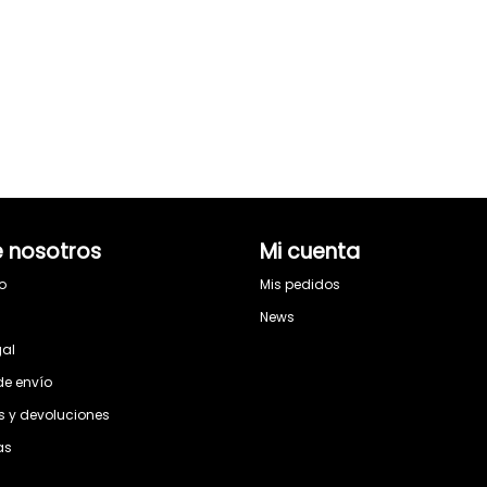
 nosotros
Mi cuenta
o
Mis pedidos
s
News
gal
de envío
 y devoluciones
as