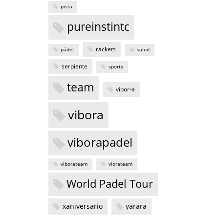
pista
pureinstintc
rackets
pádel
salud
serpiente
sports
team
vibor-a
vibora
viborapadel
viborateam
viorateam
World Padel Tour
xaniversario
yarara