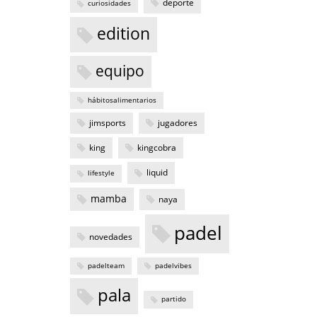
deporte
curiosidades
edition
equipo
hábitosalimentarios
jimsports
jugadores
king
kingcobra
liquid
lifestyle
mamba
naya
padel
novedades
padelteam
padelvibes
pala
partido