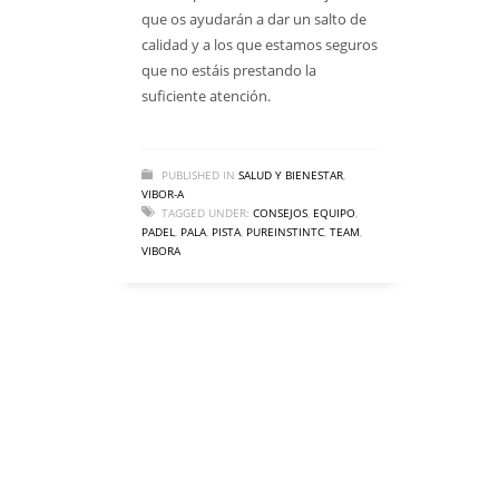
que os ayudarán a dar un salto de
calidad y a los que estamos seguros
que no estáis prestando la
suficiente atención.
PUBLISHED IN
SALUD Y BIENESTAR
,
VIBOR-A
TAGGED UNDER:
CONSEJOS
,
EQUIPO
,
PADEL
,
PALA
,
PISTA
,
PUREINSTINTC
,
TEAM
,
VIBORA