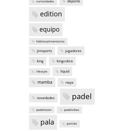
deporte
curiosidades
edition
equipo
hábitosalimentarios
jimsports
jugadores
king
kingcobra
liquid
lifestyle
mamba
naya
padel
novedades
padelteam
padelvibes
pala
partido