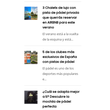
3 Chalets de lujo con
pista de pádel privada
que querrás reservar
en AIRBNB para este
verano
El verano está a la vuelta
de la esquina y está...
5 de los clubes más
exclusivos de España
con pistas de pádel
El pádel es uno de los
deportes más populares
e...
¿Cuál se adapta mejor
a ti? Descubre la
mochila de pádel
perfecta