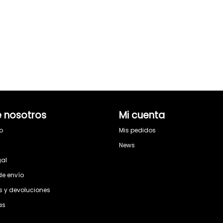
 nosotros
Mi cuenta
o
Mis pedidos
s
News
gal
de envío
 y devoluciones
as