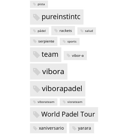
pista
pureinstintc
rackets
pádel
salud
serpiente
sports
team
vibor-a
vibora
viborapadel
viborateam
viorateam
World Padel Tour
xaniversario
yarara