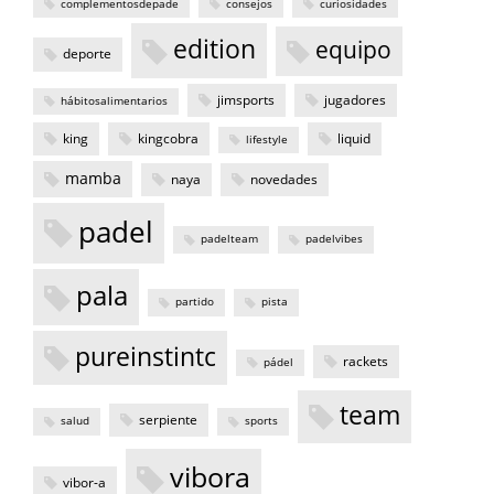
complementosdepade
consejos
curiosidades
edition
equipo
deporte
jimsports
jugadores
hábitosalimentarios
king
kingcobra
liquid
lifestyle
mamba
naya
novedades
padel
padelteam
padelvibes
pala
partido
pista
pureinstintc
rackets
pádel
team
serpiente
salud
sports
vibora
vibor-a