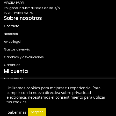
VIBORA PÁDEL
Polígono Industrial Palas de Rei s/n
27200 Palas de Rei
Sobre nosotros
Contacto
Nosotros
Aviso legal
Gastos de envío
Cambios y devoluciones
Garantías
Mi cuenta
Mis pedidos
News
Utilizamos cookies para mejorar tu experiencia. Para
Social
cumplir con la nueva directiva sobre privacidad
electrónica, necesitamos el consentimiento para utilizar
tus cookies.
Saber más
Aceptar
© 2026 Vibora - All rights reserved