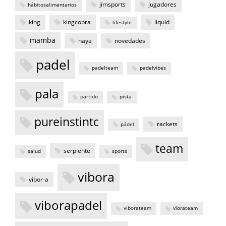
jimsports
jugadores
hábitosalimentarios
king
kingcobra
liquid
lifestyle
mamba
naya
novedades
padel
padelteam
padelvibes
pala
partido
pista
pureinstintc
rackets
pádel
team
serpiente
salud
sports
vibora
vibor-a
viborapadel
viborateam
viorateam