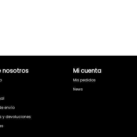
 nosotros
Mi cuenta
o
Mis pedidos
s
News
gal
de envío
 y devoluciones
as