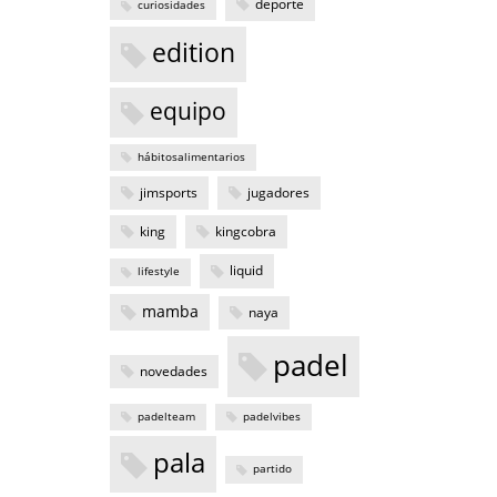
deporte
curiosidades
edition
equipo
hábitosalimentarios
jimsports
jugadores
king
kingcobra
liquid
lifestyle
mamba
naya
padel
novedades
padelteam
padelvibes
pala
partido