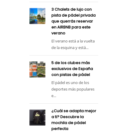
3 Chalets de lujo con
pista de pádel privada
que querrás reservar
en AIRBNB para este
verano
El verano está a la vuelta
de la esquina y está...
5 de los clubes más
exclusivos de España
con pistas de pádel
El pádel es uno de los
deportes más populares
e...
¿Cuál se adapta mejor
a ti? Descubre la
mochila de pádel
perfecta