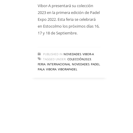
Vibor-A presentará su colección
2023 en la primera edición de Padel
Expo 2022. Esta feria se celebrará
en Estocolmo los próximos días 16,
17 y 18 de Septiembre.
PUBLISHED IN
NOVEDADES
,
VIBOR-A
TAGGED UNDER:
COLECCIÓN2023
,
FERIA
,
INTERNACIONAL
,
NOVEDADES
,
PADEL
,
PALA
,
VIBORA
,
VIBORAPADEL