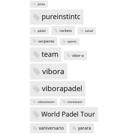
pista
pureinstintc
rackets
pádel
salud
serpiente
sports
team
vibor-a
vibora
viborapadel
viborateam
viorateam
World Padel Tour
xaniversario
yarara