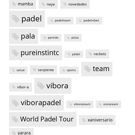
mamba
naya
novedades
padel
padelteam
padelvibes
pala
partido
pista
pureinstintc
rackets
pádel
team
serpiente
salud
sports
vibora
vibor-a
viborapadel
viborateam
viorateam
World Padel Tour
xaniversario
yarara