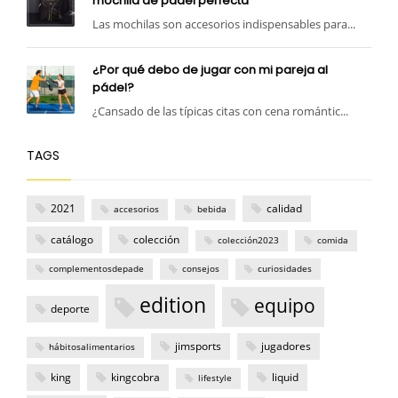
mochila de pádel perfecta
Las mochilas son accesorios indispensables para...
¿Por qué debo de jugar con mi pareja al
pádel?
¿Cansado de las típicas citas con cena romántic...
TAGS
2021
calidad
accesorios
bebida
catálogo
colección
colección2023
comida
complementosdepade
consejos
curiosidades
edition
equipo
deporte
jimsports
jugadores
hábitosalimentarios
king
kingcobra
liquid
lifestyle