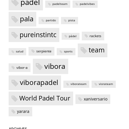
padel
padelteam
padelvibes
pala
partido
pista
pureinstintc
rackets
pádel
team
serpiente
salud
sports
vibora
vibor-a
viborapadel
viborateam
viorateam
World Padel Tour
xaniversario
yarara
ARCHIVES