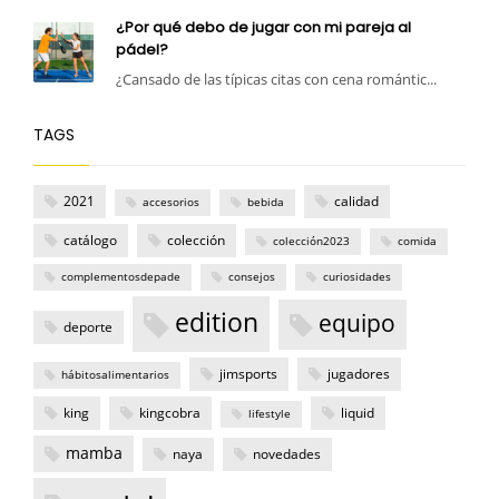
¿Por qué debo de jugar con mi pareja al
pádel?
¿Cansado de las típicas citas con cena romántic...
TAGS
2021
calidad
accesorios
bebida
catálogo
colección
colección2023
comida
complementosdepade
consejos
curiosidades
edition
equipo
deporte
jimsports
jugadores
hábitosalimentarios
king
kingcobra
liquid
lifestyle
mamba
naya
novedades