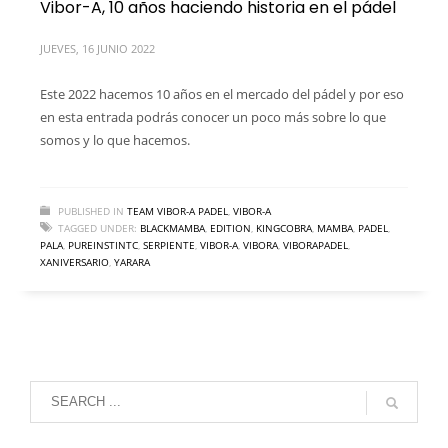
Vibor-A, 10 años haciendo historia en el pádel
JUEVES, 16 JUNIO 2022
Este 2022 hacemos 10 años en el mercado del pádel y por eso
en esta entrada podrás conocer un poco más sobre lo que
somos y lo que hacemos.
PUBLISHED IN
TEAM VIBOR-A PADEL
,
VIBOR-A
TAGGED UNDER:
BLACKMAMBA
,
EDITION
,
KINGCOBRA
,
MAMBA
,
PADEL
,
PALA
,
PUREINSTINTC
,
SERPIENTE
,
VIBOR-A
,
VIBORA
,
VIBORAPADEL
,
XANIVERSARIO
,
YARARA