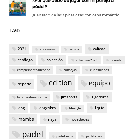
¿Por qué debo de jugar con mi pareja al
pádel?
¿Cansado de las típicas citas con cena romántic...
TAGS
2021
calidad
accesorios
bebida
catálogo
colección
colección2023
comida
complementosdepade
consejos
curiosidades
edition
equipo
deporte
jimsports
jugadores
hábitosalimentarios
king
kingcobra
liquid
lifestyle
mamba
naya
novedades
padel
padelteam
padelvibes