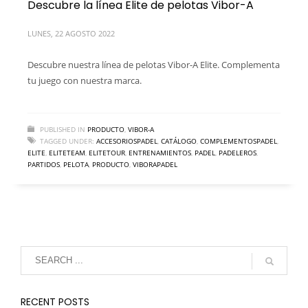
Descubre la línea Elite de pelotas Vibor-A
LUNES, 22 AGOSTO 2022
Descubre nuestra línea de pelotas Vibor-A Elite. Complementa
tu juego con nuestra marca.
PUBLISHED IN
PRODUCTO
,
VIBOR-A
TAGGED UNDER:
ACCESORIOSPADEL
,
CATÁLOGO
,
COMPLEMENTOSPADEL
,
ELITE
,
ELITETEAM
,
ELITETOUR
,
ENTRENAMIENTOS
,
PADEL
,
PADELEROS
,
PARTIDOS
,
PELOTA
,
PRODUCTO
,
VIBORAPADEL
RECENT POSTS