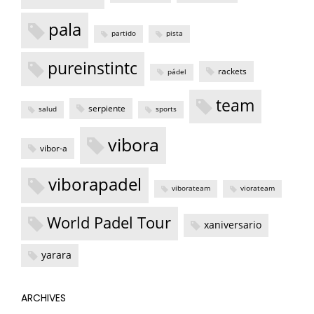
pala
partido
pista
pureinstintc
rackets
pádel
team
serpiente
salud
sports
vibora
vibor-a
viborapadel
viborateam
viorateam
World Padel Tour
xaniversario
yarara
ARCHIVES