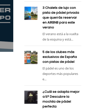
3 Chalets de lujo con
pista de pádel privada
que querrás reservar
en AIRBNB para este
verano
El verano está a la vuelta
de la esquina y está...
5 de los clubes más
exclusivos de España
con pistas de pádel
El pádel es uno de los
deportes más populares
e...
¿Cuál se adapta mejor
a ti? Descubre la
mochila de pádel
perfecta