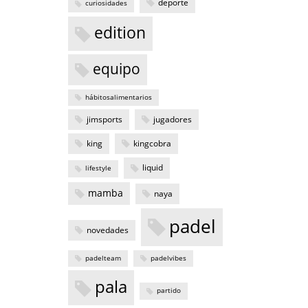
deporte
curiosidades
edition
equipo
hábitosalimentarios
jimsports
jugadores
king
kingcobra
liquid
lifestyle
mamba
naya
padel
novedades
padelteam
padelvibes
pala
partido