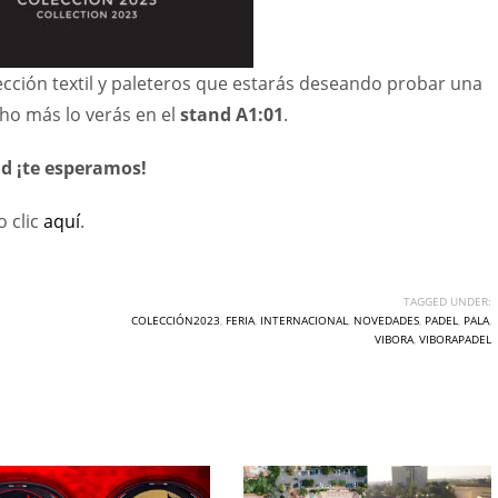
ción textil y paleteros que estarás deseando probar una
cho más lo verás en el
stand A1:01
.
nd ¡te esperamos!
o clic
aquí
.
TAGGED UNDER:
COLECCIÓN2023
,
FERIA
,
INTERNACIONAL
,
NOVEDADES
,
PADEL
,
PALA
,
VIBORA
,
VIBORAPADEL