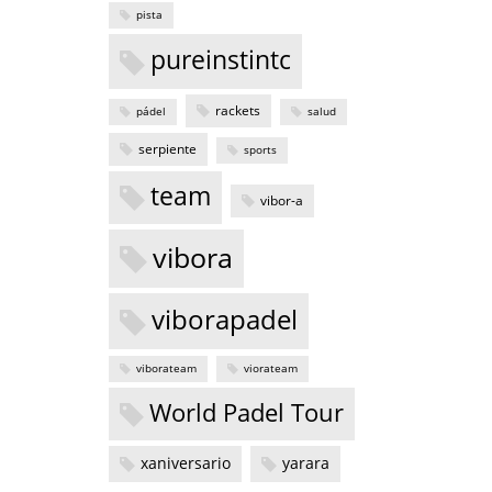
pista
pureinstintc
rackets
pádel
salud
serpiente
sports
team
vibor-a
vibora
viborapadel
viborateam
viorateam
World Padel Tour
xaniversario
yarara