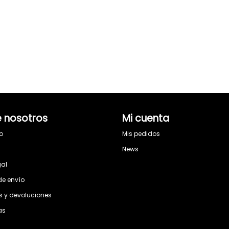
 nosotros
Mi cuenta
o
Mis pedidos
s
News
gal
de envío
 y devoluciones
as