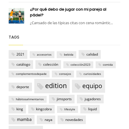
¿Por qué debo de jugar con mi pareja al
pádel?
¿Cansado de las típicas citas con cena romántic...
TAGS
2021
calidad
accesorios
bebida
catálogo
colección
colección2023
comida
complementosdepade
consejos
curiosidades
edition
equipo
deporte
jimsports
jugadores
hábitosalimentarios
king
kingcobra
liquid
lifestyle
mamba
naya
novedades