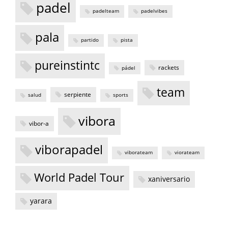
padel
padelteam
padelvibes
pala
partido
pista
pureinstintc
rackets
pádel
team
serpiente
salud
sports
vibora
vibor-a
viborapadel
viborateam
viorateam
World Padel Tour
xaniversario
yarara