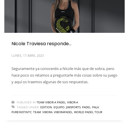
Nicole Traviesa responde…
LUNES, 17 ABRIL 2023
Seguramente ya conoceréis a Nicole más que de sobra, pero
hace poco os retamos a preguntarle más cosas sobre su juego
y aquí os traemos algunas de sus respuestas.
PUBLISHED IN
TEAM VIBOR-A PADEL
,
VIBOR-A
TAGGED UNDER:
EDITION
,
EQUIPO
,
JIMSPORTS
,
PADEL
,
PALA
,
PUREINSTINTC
,
TEAM
,
VIBORA
,
VIBORAPADEL
,
WORLD PADEL TOUR