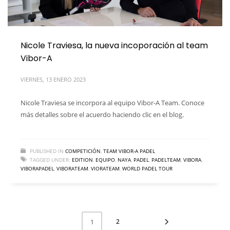
Nicole Traviesa, la nueva incoporación al team
Vibor-A
VIERNES, 13 ENERO 2023
Nicole Traviesa se incorpora al equipo Vibor-A Team. Conoce
más detalles sobre el acuerdo haciendo clic en el blog.
PUBLISHED IN
COMPETICIÓN
,
TEAM VIBOR-A PADEL
TAGGED UNDER:
EDITION
,
EQUIPO
,
NAYA
,
PADEL
,
PADELTEAM
,
VIBORA
,
VIBORAPADEL
,
VIBORATEAM
,
VIORATEAM
,
WORLD PADEL TOUR
2
1