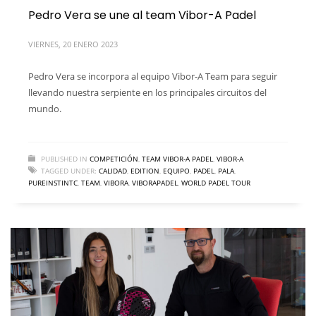
Pedro Vera se une al team Vibor-A Padel
VIERNES, 20 ENERO 2023
Pedro Vera se incorpora al equipo Vibor-A Team para seguir
llevando nuestra serpiente en los principales circuitos del
mundo.
PUBLISHED IN
COMPETICIÓN
,
TEAM VIBOR-A PADEL
,
VIBOR-A
TAGGED UNDER:
CALIDAD
,
EDITION
,
EQUIPO
,
PADEL
,
PALA
,
PUREINSTINTC
,
TEAM
,
VIBORA
,
VIBORAPADEL
,
WORLD PADEL TOUR