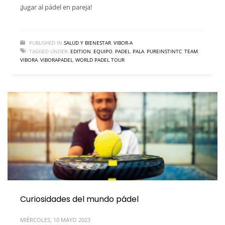
¡Jugar al pádel en pareja!
PUBLISHED IN
SALUD Y BIENESTAR
,
VIBOR-A
TAGGED UNDER:
EDITION
,
EQUIPO
,
PADEL
,
PALA
,
PUREINSTINTC
,
TEAM
,
VIBORA
,
VIBORAPADEL
,
WORLD PADEL TOUR
Curiosidades del mundo pádel
MIÉRCOLES, 10 MAYO 2023