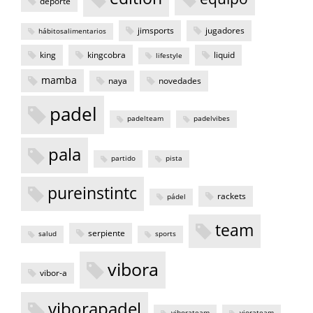
deporte
jimsports
jugadores
hábitosalimentarios
king
kingcobra
liquid
lifestyle
mamba
naya
novedades
padel
padelteam
padelvibes
pala
partido
pista
pureinstintc
rackets
pádel
team
serpiente
salud
sports
vibora
vibor-a
viborapadel
viborateam
viorateam