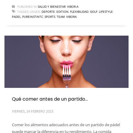
PUBLISHED IN
SALUD Y BIENESTAR
,
VIBOR-A
TAGGED UNDER:
DEPORTE
,
EDITION
,
FLEXIBILIDAD
,
GOLF
,
LIFESTYLE
,
PADEL
,
PUREINSTINTC
,
SPORTS
,
TEAM
,
VIBORA
Qué comer antes de un partido…
VIERNES, 24 FEBRERO 2023
Comer los alimentos adecuados antes de un partido de pádel
puede marcar la diferencia en tu rendimiento. La comida