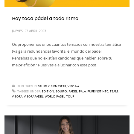
Hoy toca pádel a todo ritmo
JUEVES, 27 ABRIL 2023
Os proponemos unos cuantos temazos con nuestra temática
(valga la redundancia) favorita, el mundo del pádel!
Pensabas que no existían canciones que hablen sobre tu
mejor afición? Pues vas a alucinar con este post.
PUBLISHED IN
SALUD Y BIENESTAR
,
VIBOR-A
TAGGED UNDER:
EDITION
,
EQUIPO
,
PADEL
,
PALA
,
PUREINSTINTC
,
TEAM
,
VIBORA
,
VIBORAPADEL
,
WORLD PADEL TOUR