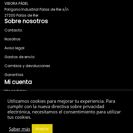
VIBORA PÁDEL
Polígono Industrial Palas de Rei s/n
27200 Palas de Rei
Sobre nosotros
Contacto
Nosotros
Aviso legal
Gastos de envío
Cambios y devoluciones
Garantías
Mi cuenta
Mis pedidos
News
Utilizamos cookies para mejorar tu experiencia. Para
Social
cumplir con la nueva directiva sobre privacidad
electrónica, necesitamos el consentimiento para utilizar
tus cookies.
Saber más
Aceptar
© 2026 Vibora - All rights reserved