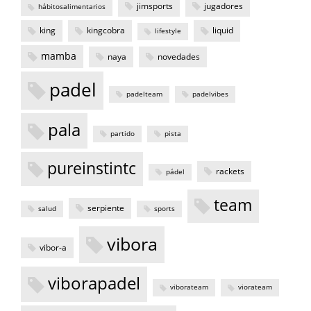
jimsports
jugadores
hábitosalimentarios
king
kingcobra
liquid
lifestyle
mamba
naya
novedades
padel
padelteam
padelvibes
pala
partido
pista
pureinstintc
rackets
pádel
team
serpiente
salud
sports
vibora
vibor-a
viborapadel
viborateam
viorateam